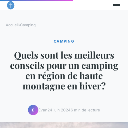
Accueil
›
Camping
CAMPING
Quels sont les meilleurs
conseils pour un camping
en région de haute
montagne en hiver?
Évan
24 juin 2024
6 min de lecture
É